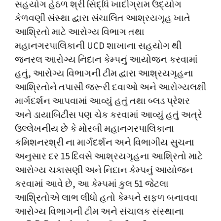
સહયોગ હેઠળ શ્રી સિદ્ધિ ખાદીગ્રામ ઉદ્યોગ
કેળવણી સંસ્થા દ્વારા સંચાલિત આશ્રયગૃહ ખાતે
આશ્રિતો માટે આરોગ્ય વિભાગ તથા
મહાનગરપાલિકાની UCD શાખાના સહયોગ થી
જનરલ આરોગ્ય નિદાન કેમ્પનું આયોજન કરવામાં
હતું, આરોગ્ય વિભાગની ટીમ દ્વારા આશ્રયગૃહના
આશ્રિતોને તપાસી જરૂરી દવાઓ અને આરોગ્યલક્ષી
માર્ગદર્શન આપવામાં આવ્યું હતું તથા બ્લડ પ્રેશર
અને ડાયાબિટીસ પણ ચેક કરવામાં આવ્યું હતું અત્રે
ઉલ્લેખનીય છે કે મોરબી મહાનગરપાલિકાના
કમિશનરશ્રી ના માર્ગદર્શન અને વિભાગીય સુચના
અનુસાર દર 15 દિવસે આશ્રયગૃહના આશ્રિતો માટે
આરોગ્ય ચકાસણી અને નિદાન કેમ્પનું આયોજન
કરવામાં આવે છે, આ કેમ્પમાં કુલ 51 જેટલા
આશ્રિતોએ લાભ લીધો હતો કેમ્પને સફળ બનાવવા
આરોગ્ય વિભાગની ટીમ અને સંચાલક સંસ્થાના