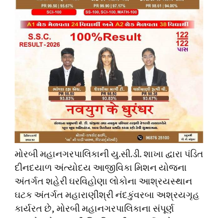
મોરબી મહાનગરપાલિકાની યુ.સી.ડી. શાખા દ્વારા પંડિત
દીનદયાળ અંત્યોદય આજીવિકા મિશન યોજના
અંતર્ગત શહેરી ઘરવિહોણા લોકોના આશ્રયસ્થાન
ઘટક અંતર્ગત મહારાણીશ્રી નંદકુંવરબા અશ્રયગૃહ
કાર્યરત છે, મોરબી મહાનગરપાલિકાના સંપૂર્ણ