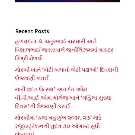
Recent Posts
હળવદના ડૉ. ચતુરભાઈ ચરમારી અને
વિશાલભાઈ જયસ્વાલે જર્નાલિઝમમાં માસ્ટર
ડિગ્રી મેળવી
મોરબી ખાતે ‘બેટી બચાવો બેટી પઢાઓ’ દિવસની
ઉજવણી કરાઈ
નારી વંદન ઉત્સવ’ અંતર્ગત ઓમ
વી.વી.આઈ.એમ. કોલેજ ખાતે ‘મહિલા સુરક્ષા
દિવસ’ની ઉજવણી કરાઈ
મોરબીમાં ‘કલા મહાકુંભ ૨૦૨૬-૨૭’ માટે
રજીસ્ટ્રેશનની મુદત ૩૦ ઓગસ્ટ સુધી
લંબાવાઈ