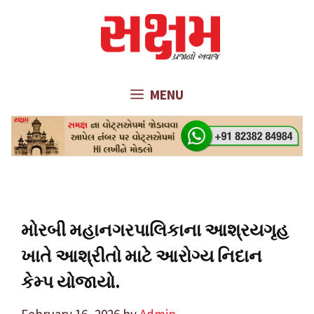
Skip
to
content
MENU
મોરબી મહાનગરપાલિકાના આશ્રયગૃહ
ખાતે આશ્રીતો માટે આરોગ્ય નિદાન
કેમ્પ યોજાયો.
February 16, 2026
by
Admin