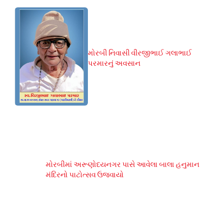
મોરબી નિવાસી વીરજીભાઈ ગલાભાઈ
પરમારનું અવસાન
મોરબીમાં અરૂણોદયનગર પાસે આવેલા બાલા હનુમાન
મંદિરનો પાટોત્સવ ઉજવાયો