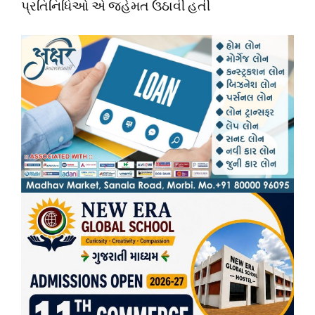
પ્રતિનિધિઓ એ જહેમત ઉઠાવી હતી