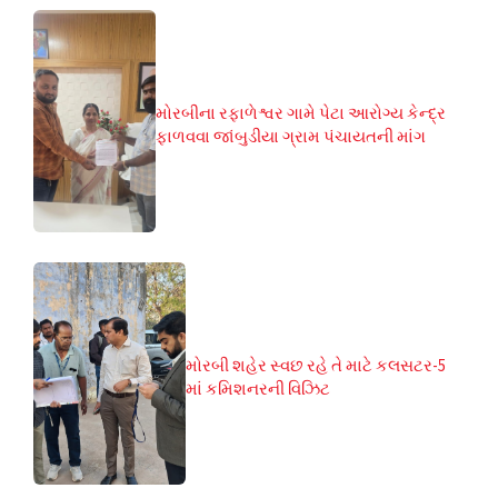
મોરબીના રફાળેશ્વર ગામે પેટા આરોગ્ય કેન્દ્ર
ફાળવવા જાંબુડીયા ગ્રામ પંચાયતની માંગ
મોરબી શહેર સ્વછ રહે તે માટે કલસટર-5
માં કમિશનરની વિઝિટ