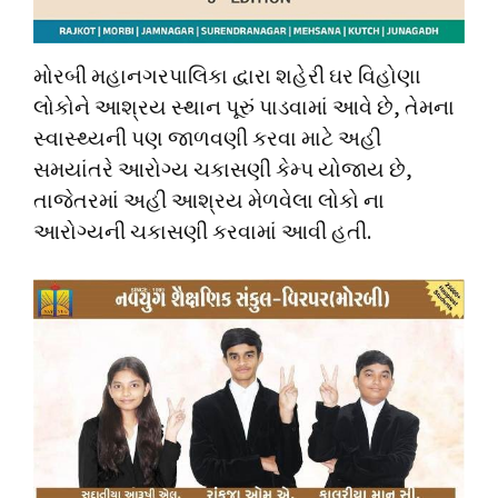
મોરબી મહાનગરપાલિકા દ્વારા શહેરી ઘર વિહોણા
લોકોને આશ્રય સ્થાન પૂરું પાડવામાં આવે છે, તેમના
સ્વાસ્થ્યની પણ જાળવણી કરવા માટે અહી
સમયાંતરે આરોગ્ય ચકાસણી કેમ્પ યોજાય છે,
તાજેતરમાં અહી આશ્રય મેળવેલા લોકો ના
આરોગ્યની ચકાસણી કરવામાં આવી હતી.