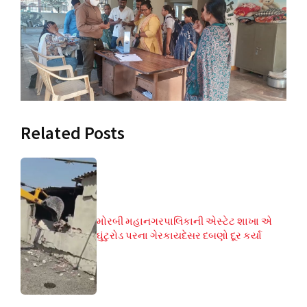
Related Posts
મોરબી મહાનગરપાલિકાની એસ્ટેટ શાખા એ
ઘુંટુરોડ પરના ગેરકાયદેસર દબણો દૂર કર્યા