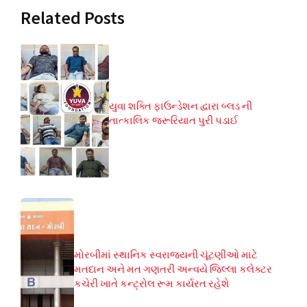
Related Posts
યુવા શક્તિ ફાઉન્ડેશન દ્વારા બ્લડ ની
તાત્કાલિક જરૂરિયાત પુરી પડાઈ
મોરબીમાં સ્થાનિક સ્વરાજ્યની ચૂંટણીઓ માટે
મતદાન અને મત ગણતરી અન્વયે જિલ્લા કલેક્ટર
કચેરી ખાતે કન્ટ્રોલ રૂમ કાર્યરત રહેશે