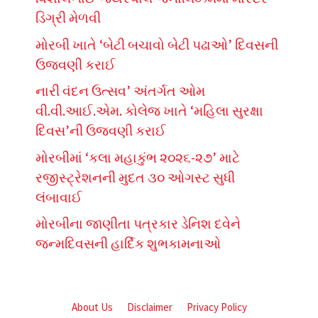
ડિગ્રી મેળવી
મોરબી ખાતે ‘બેટી બચાવો બેટી પઢાઓ’ દિવસની
ઉજવણી કરાઈ
નારી વંદન ઉત્સવ’ અંતર્ગત ઓમ
વી.વી.આઈ.એમ. કોલેજ ખાતે ‘મહિલા સુરક્ષા
દિવસ’ની ઉજવણી કરાઈ
મોરબીમાં ‘કલા મહાકુંભ ૨૦૨૬-૨૭’ માટે
રજીસ્ટ્રેશનની મુદત ૩૦ ઓગસ્ટ સુધી
લંબાવાઈ
મોરબીના જાણીતા પત્રકાર ડેનિશ દવેને
જન્મદિવસની હાર્દિક શુભકામનાઓ
About Us
Disclaimer
Privacy Policy