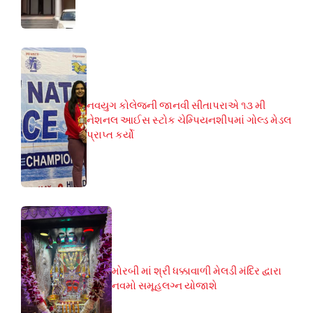
નવયુગ કોલેજની જાનવી સીતાપરાએ ૧૩ મી
નેશનલ આઈસ સ્ટોક ચેમ્પિયનશીપમાં ગોલ્ડ મેડલ
પ્રાપ્ત કર્યો
મોરબી માં શ્રી ધક્કાવાળી મેલડી મંદિર દ્વારા
નવમો સમૂહલગ્ન યોજાશે