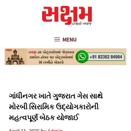
Skip
to
content
MENU
ગાંધીનગર ખાતે ગુજરાત ગેસ સાથે
મોરબી સિરામિક ઉદ્યોગકારોની
મહત્વપૂર્ણ બેઠક યોજાઈ
April 11, 2026
by
Admin