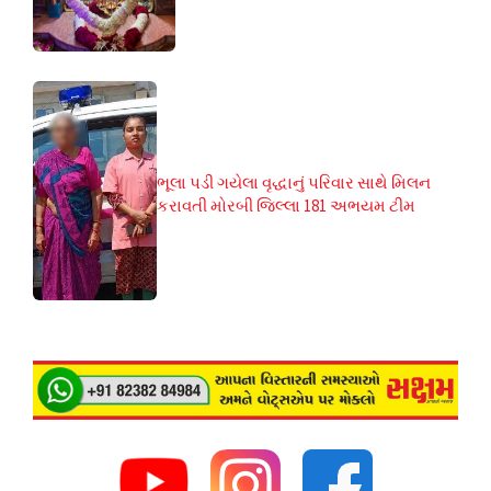
ભૂલા પડી ગયેલા વૃદ્ધાનું પરિવાર સાથે મિલન
કરાવતી મોરબી જિલ્લા 181 અભયમ ટીમ