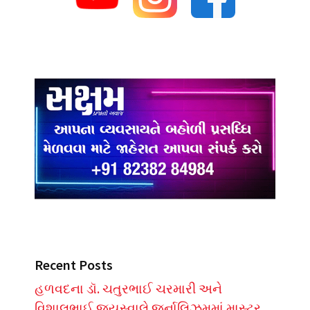
Recent Posts
હળવદના ડૉ. ચતુરભાઈ ચરમારી અને
વિશાલભાઈ જયસ્વાલે જર્નાલિઝમમાં માસ્ટર