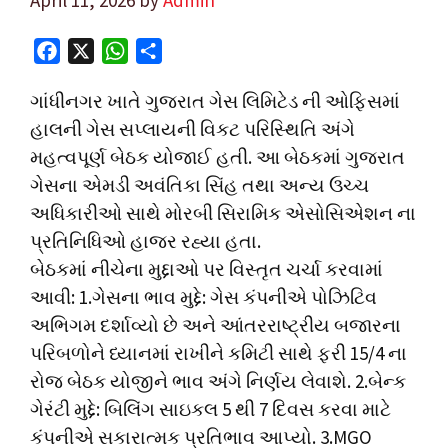
F
X
W
S
a
h
h
ગાંધીનગર ખાતે ગુજરાત ગેસ લિમિટેડ ની ઓફિસમાં
c
a
a
હાલની ગેસ સપ્લાયની વિકટ પરિસ્થિતિ અંગે
e
t
r
મહત્વપૂર્ણ બેઠક યોજાઈ હતી. આ બેઠકમાં ગુજરાત
b
s
e
o
A
ગેસના એમડી અવંતિકા સિંહ તથા અન્ય ઉચ્ચ
o
p
અધિકારીઓ સાથે મોરબી સિરામિક એસોસિએશન ના
k
p
પ્રતિનિધિઓ હાજર રહ્યા હતા.
બેઠકમાં નીચેના મુદ્દાઓ પર વિસ્તૃત ચર્ચા કરવામાં
આવી: 1.ગેસના ભાવ મુદ્દે: ગેસ કંપનીએ પોઝિટિવ
અભિગમ દર્શાવ્યો છે અને આંતરરાષ્ટ્રીય બજારના
પરિબળોને ધ્યાનમાં રાખીને કમિટી સાથે ફરી 15/4 ના
રોજ બેઠક યોજીને ભાવ અંગે નિર્ણય લેવાશે. 2.બેન્ક
ગેરંટી મુદ્દે: બિલિંગ સાઇકલ 5 થી 7 દિવસ કરવા માટે
કંપનીએ સકારાત્મક પ્રતિભાવ આપ્યો. 3.MGO