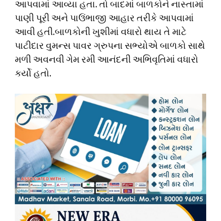
આપવામાં આવ્યા હતા. તો બાદમાં બાળકોને નાસ્તામાં
પાણી પૂરી અને પાઉંભાજી આહાર તરીકે આપવામાં
આવી હતી.બાળકોની ખુશીમાં વધારો થાય તે માટે
પાટીદાર વુમન્સ પાવર ગ્રુપના સભ્યોએ બાળકો સાથે
મળી અવનવી ગેમ રમી આનંદની અભિવૃતિમાં વધારો
કર્યો હતો.