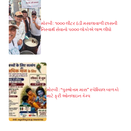
મોરબી : ૧૦૦૦ લીટર ઠંડી મસાલાવાળી છાસની
નિસ્વાર્થ સેવાનો ૫૦૦૦ લોકોએ લાભ લીધો
મોરબી : “પુરુષોત્તમ માસ” સ્પેશ્યિલ બાળકો
માટે ફ્રી ઓનલાઇન કેમ્પ