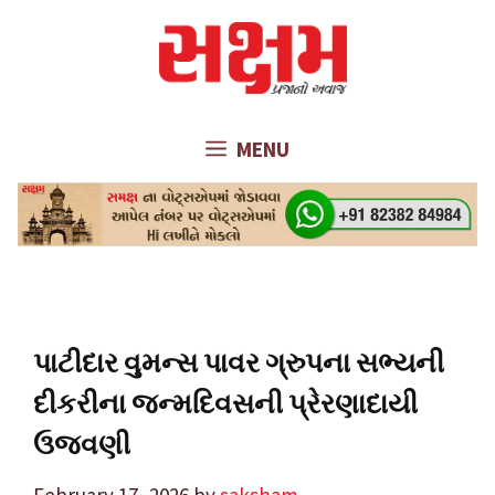
Skip
to
content
MENU
પાટીદાર વુમન્સ પાવર ગ્રુપના સભ્યની
દીકરીના જન્મદિવસની પ્રેરણાદાયી
ઉજવણી
February 17, 2026
by
saksham