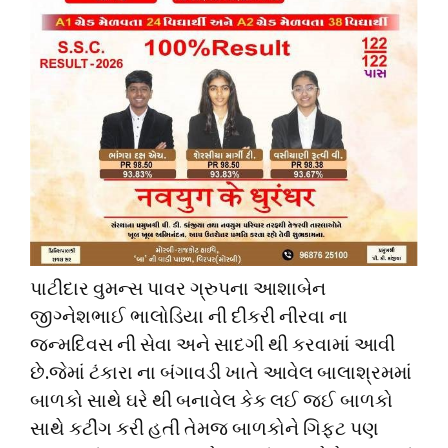
પાટીદાર વુમન્સ પાવર ગ્રુપના આશાબેન
જીગ્નેશભાઈ ભાલોડિયા ની દીકરી નીરવા ના
જન્મદિવસ ની સેવા અને સાદગી થી કરવામાં આવી
છે.જેમાં ટંકારા ના બંગાવડી ખાતે આવેલ બાલાશ્રમમાં
બાળકો સાથે ઘરે થી બનાવેલ કેક લઈ જઈ બાળકો
સાથે કટીંગ કરી હતી તેમજ બાળકોને ગિફ્ટ પણ