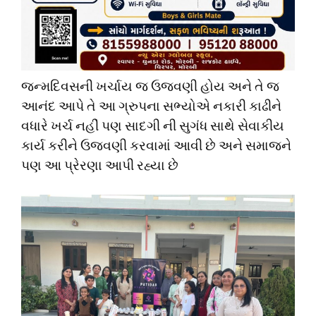
જન્મદિવસની ખર્ચાય જ ઉજવણી હોય અને તે જ
આનંદ આપે તે આ ગ્રુપના સભ્યોએ નકારી કાઢીને
વધારે ખર્ચ નહીં પણ સાદગી ની સુગંધ સાથે સેવાકીય
કાર્ય કરીને ઉજવણી કરવામાં આવી છે અને સમાજને
પણ આ પ્રેરણા આપી રહ્યા છે