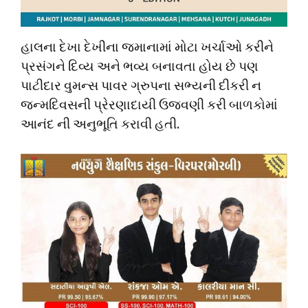
હાલના દેખા દેખીના જમાનામાં મોટા ખર્ચાઓ કરીને
પ્રસંગને દિવ્ય અને ભવ્ય બનાવતા હોય છે પણ
પાટીદાર વુમન્સ પાવર ગ્રુપના સભ્યની દીકરી ન
જન્મદિવસની પ્રેરણાદાયી ઉજવણી કરી બાળકોમાં
આનંદ ની અનુભૂતિ કરાવી હતી.