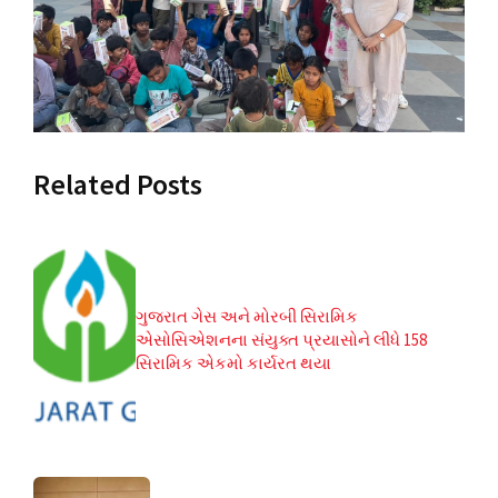
Related Posts
ગુજરાત ગેસ અને મોરબી સિરામિક
એસોસિએશનના સંયુક્ત પ્રયાસોને લીધે 158
સિરામિક એકમો કાર્યરત થયા