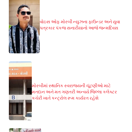
વોઇસ ઓફ મોરબી ન્યુઝના ફાઉન્ડર અને યુવા
પત્રકાર પંકજ સનારીયાનો આજે જન્મદિવસ
મોરબીમાં સ્થાનિક સ્વરાજ્યની ચૂંટણીઓ માટે
મતદાન અને મત ગણતરી અન્વયે જિલ્લા કલેક્ટર
કચેરી ખાતે કન્ટ્રોલ રૂમ કાર્યરત રહેશે