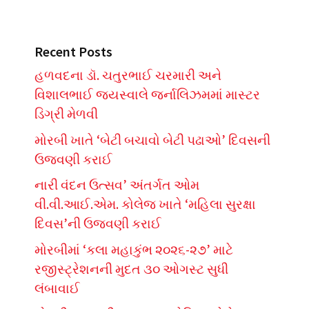
Recent Posts
હળવદના ડૉ. ચતુરભાઈ ચરમારી અને
વિશાલભાઈ જયસ્વાલે જર્નાલિઝમમાં માસ્ટર
ડિગ્રી મેળવી
મોરબી ખાતે ‘બેટી બચાવો બેટી પઢાઓ’ દિવસની
ઉજવણી કરાઈ
નારી વંદન ઉત્સવ’ અંતર્ગત ઓમ
વી.વી.આઈ.એમ. કોલેજ ખાતે ‘મહિલા સુરક્ષા
દિવસ’ની ઉજવણી કરાઈ
મોરબીમાં ‘કલા મહાકુંભ ૨૦૨૬-૨૭’ માટે
રજીસ્ટ્રેશનની મુદત ૩૦ ઓગસ્ટ સુધી
લંબાવાઈ