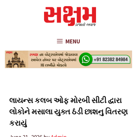
Skip
to
content
MENU
લાયન્સ કલબ ઓફ મોરબી સીટી દ્વારા
લોકોને મસાલા યુક્ત ઠંડી છાશનુ વિતરણ
કરાયું
June 21, 2026
by
Admin