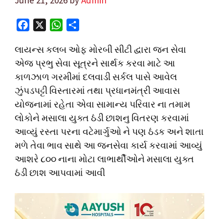
F
X
W
S
a
h
h
લાયન્સ કલબ ઓફ મોરબી સીટી દ્વારા જન સેવા
c
a
a
એજ પ્રભુ સેવા સૂત્રને સાર્થક કરવા માટે આ
e
t
r
કાળઝાળ ગરમીમાં દલવાડી સર્કલ પાસે આવેલ
b
s
e
o
A
ઝુંપડપટ્ટી વિસ્તારમાં તથા પ્રધાનમંત્રી આવાસ
o
p
યોજનામાં રહેતા એવા સામાન્ય પરિવાર ના તમામ
k
p
લોકોને મસાલા યુક્ત ઠંડી છાશનુ વિતરણ કરવામાં
આવ્યું રસ્તા પરના વટેમાર્ગુઓ ને પણ ઠંડક અને શાતા
મળે તેવા ભાવ સાથે આ જનસેવા કાર્ય કરવામાં આવ્યું
આશરે ૮૦૦ નાના મોટા લાભાર્થીઓને મસાલા યુક્ત
ઠંડી છાશ આપવામાં આવી