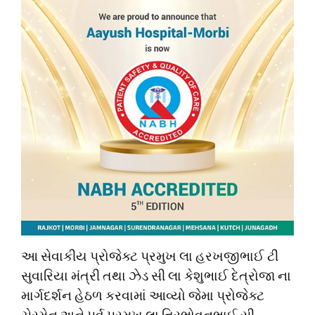
આ સેવાકીય પ્રોજેક્ટ પ્રમુખ લા હરખજીભાઈ ટી
સુવારિયા મંત્રી તથા ઝેડ સી લા કેશુભાઈ દેત્રોજા ના
માર્ગદર્શન હેઠળ કરવામાં આવ્યો જેમા પ્રોજેક્ટ