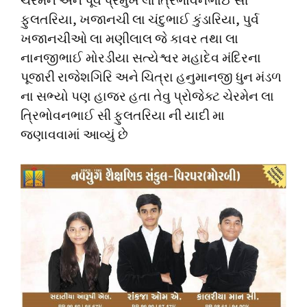
ચેરમેન અને પૂર્વ પ્રમુખ લા ત્રિભોવનભાઈ સી
ફુલતરિયા, ખજાનચી લા ચંદુભાઈ કુંડારિયા, પુર્વ
ખજાનચીઓ લા મણીલાલ જે કાવર તથા લા
નાનજીભાઈ મોરડીયા સત્યેશ્વર મહાદેવ મંદિરના
પૂજારી રાજેશગિરિ અને ચિત્રા હનુમાનજી ધુન મંડળ
ના સભ્યો પણ હાજર હતા તેવુ પ્રોજેક્ટ ચેરમેન લા
ત્રિભોવનભાઈ સી ફુલતરિયા ની યાદી મા
જણાવવામાં આવ્યું છે