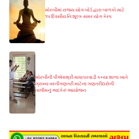
મોરબીમાં રાજ્ય યોગ બોર્ડ દ્વારા બાળકો માટે
૧૫ દિવસીય નિઃશૂલ્ક સમર યોગ કેમ્પ
મોરબીની પીએમશ્રી માધાપરવાડી કન્યા શાળા ખાતે
ગ્રામ્ય વસ્તીગણતરી માટેના ગણતરીદારોની
તાલીમનું અદકેરું આયોજન