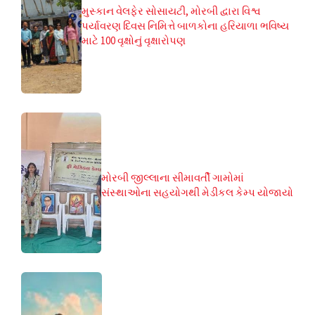
મુસ્કાન વેલફેર સોસાયટી, મોરબી દ્વારા વિશ્વ
પર્યાવરણ દિવસ નિમિત્તે બાળકોના હરિયાળા ભવિષ્ય
માટે 100 વૃક્ષોનું વૃક્ષારોપણ
મોરબી જીલ્લાના સીમાવર્તી ગામોમાં
સંસ્થાઓના સહયોગથી મેડીકલ કેમ્પ યોજાયો