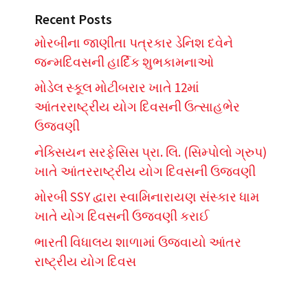
Recent Posts
મોરબીના જાણીતા પત્રકાર ડેનિશ દવેને
જન્મદિવસની હાર્દિક શુભકામનાઓ
મોડેલ સ્કૂલ મોટીબરાર ખાતે 12માં
આંતરરાષ્ટ્રીય યોગ દિવસની ઉત્સાહભેર
ઉજવણી
નેક્સિયન સરફેસિસ પ્રા. લિ. (સિમ્પોલો ગ્રુપ)
ખાતે આંતરરાષ્ટ્રીય યોગ દિવસની ઉજવણી
મોરબી SSY દ્વારા સ્વામિનારાયણ સંસ્કાર ધામ
ખાતે યોગ દિવસની ઉજવણી કરાઈ
ભારતી વિધાલય શાળામાં ઉજવાયો આંતર
રાષ્ટ્રીય યોગ દિવસ