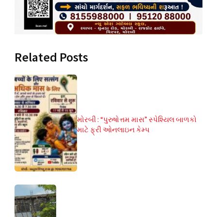
Related Posts
મોરબી : “પુરુષોત્તમ માસ” સ્પેશ્યિલ બાળકો
માટે ફ્રી ઓનલાઇન કેમ્પ