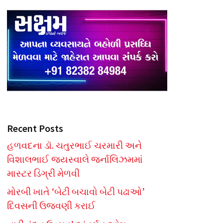
Recent Posts
હળવદના ડૉ. ચતુરભાઈ ચરમારી અને
વિશાલભાઈ જયસ્વાલે જર્નાલિઝમમાં
માસ્ટર ડિગ્રી મેળવી
મોરબી ખાતે ‘બેટી બચાવો બેટી પઢાઓ’
દિવસની ઉજવણી કરાઈ