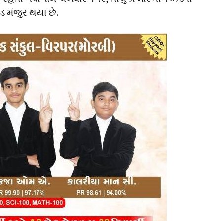
્ડ મંજુર થયા છે.