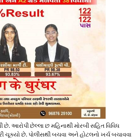
ી છે. આરોપી છેલ્લા છ મહિનાથી મોરબી સહિત વિવિધ
રી ચૂક્યો છે. પોલીસથી બચવા અને હોટલનો ખર્ચ બચાવવા