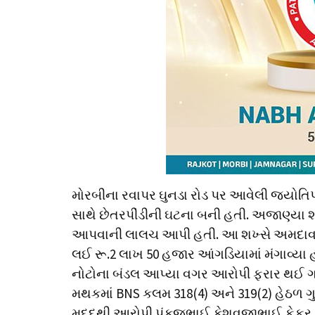
મોરબીના રવાપર ઘુનડા રોડ પર આવેલી જ્યોતિપ
સાથે છેતરપીંડીની ઘટના બની હતી. અજાણ્યા શ
આપવાની લાલચ આપી હતી. આ શખ્સે અમદાવાદમાં 
લઈ રૂ.2 લાખ 50 હજાર આંગડિયામાં મંગાવ્યા હ
નોટોના બંડલ આપ્યા વગર આરોપી ફરાર થઈ ગ
મથકમાં BNS કલમ 318(4) અને 319(2) હેઠળ ગુન
મદદથી આરોપી પંકજભાઈ કેશવજીભાઈ ફેફર, 