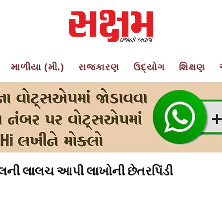
માળીયા (મી.)
રાજકારણ
ઉદ્યોગ
શિક્ષણ
ંડલની લાલચ આપી લાખોની છેતરપિંડી