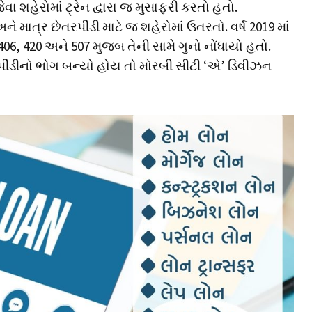
 શહેરોમાં ટ્રેન દ્વારા જ મુસાફરી કરતો હતો.
ાત્ર છેતરપીંડી માટે જ શહેરોમાં ઉતરતો. વર્ષ 2019 માં
06, 420 અને 507 મુજબ તેની સામે ગુનો નોંધાયો હતો.
પીંડીનો ભોગ બન્યો હોય તો મોરબી સીટી ‘એ’ ડિવીઝન