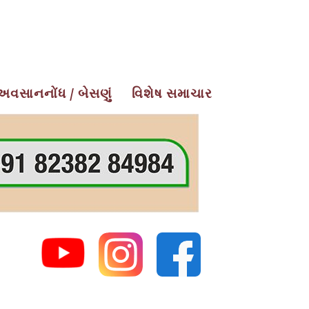
અવસાનનોંધ / બેસણું
વિશેષ સમાચાર