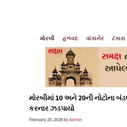
Skip
to
content
મોરબી
હળવદ
વાંકાનેર
ટંકારા
મોરબીમાં 10 અને 20ની નોટોના બ
કરનાર ઝડપાયો
February 20, 2026
by
Admin