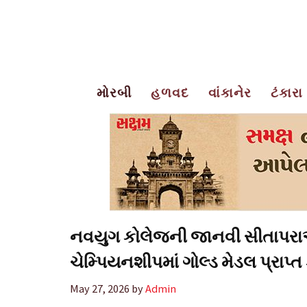
Skip
to
content
મોરબી
હળવદ
વાંકાનેર
ટંકારા
નવયુગ કોલેજની જાનવી સીતાપર
ચેમ્પિયનશીપમાં ગોલ્ડ મેડલ પ્રાપ્ત 
May 27, 2026
by
Admin