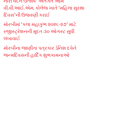
નારી વંદન ઉત્સવ’ અંતર્ગત ઓમ
વી.વી.આઈ.એમ. કોલેજ ખાતે ‘મહિલા સુરક્ષા
દિવસ’ની ઉજવણી કરાઈ
મોરબીમાં ‘કલા મહાકુંભ ૨૦૨૬-૨૭’ માટે
રજીસ્ટ્રેશનની મુદત ૩૦ ઓગસ્ટ સુધી
લંબાવાઈ
મોરબીના જાણીતા પત્રકાર ડેનિશ દવેને
જન્મદિવસની હાર્દિક શુભકામનાઓ