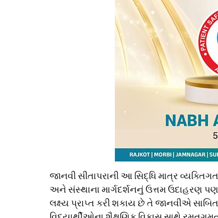
જાનવી સીતાપરાની આ સિદ્ધિ માત્ર વ્યક્તિગત 
અને સંસ્થાના માર્ગદર્શનનું ઉત્તમ ઉદાહરણ પ
લક્ષ્ય પ્રાપ્ત કરી શકાય છે તે જાનવીએ સાબિત
વિદ્યાર્થીઓના શૈક્ષણિક વિકાસ સાથે રમતગમત