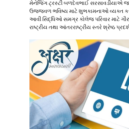
મેનેજિંગ ટ્રસ્ટી બળદેવભાઈ સરસાવડીયાએ જા
ઉજ્જવળ ભવિષ્ય માટે શુભકામનાઓ વ્યક્ત કરી હત
આવી સિદ્ધિઓ સમગ્ર કોલેજ પરિવાર માટે ગૌર
રાષ્ટ્રીય તથા આંતરરાષ્ટ્રીય સ્તરે શ્રેષ્ઠ પ્રદ