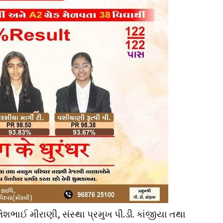
લેશભાઈ મીરાણી, સંસ્થા પ્રમુખ પી.ડી. કાંજીયા તથા