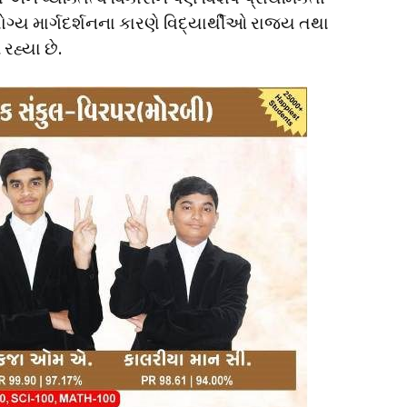
ગ્ય માર્ગદર્શનના કારણે વિદ્યાર્થીઓ રાજ્ય તથા
રહ્યા છે.