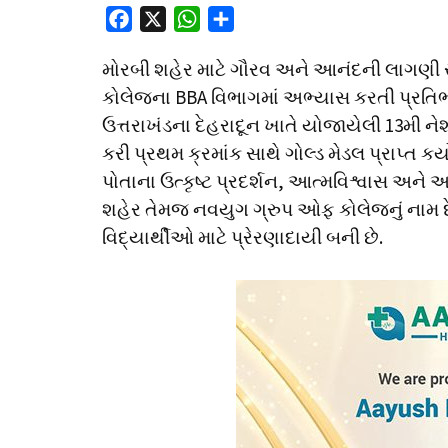
F
X
W
S
a
h
h
મોરબી શહેર માટે ગૌરવ અને આનંદની લાગણી સ
c
a
a
કોલેજના BBA વિભાગમાં અભ્યાસ કરતી પ્રતિ
e
t
r
ઉત્તરાખંડના દેહરાદૂન ખાતે યોજાયેલી 13મી
b
s
e
o
A
કરી પ્રથમ ક્રમાંક સાથે ગોલ્ડ મેડલ પ્રાપ્ત કર્ય
o
p
પોતાના ઉત્કૃષ્ટ પ્રદર્શન, આત્મવિશ્વાસ અ
k
p
શહેર તેમજ નવયુગ ગ્રુપ ઓફ કોલેજનું નામ દે
વિદ્યાર્થીઓ માટે પ્રેરણાદાયી બની છે.