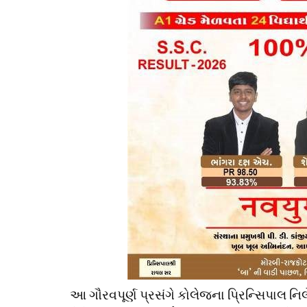
આ ગૌરવપૂર્ણ પ્રસંગે કોલેજના પ્રિન્સિપાલ નિ