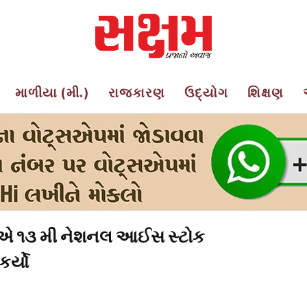
માળીયા (મી.)
રાજકારણ
ઉદ્યોગ
શિક્ષણ
ાએ ૧૩ મી નેશનલ આઈસ સ્ટોક
કર્યો