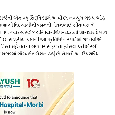
ર્જતી એક વધુ સિદ્ધિ સામે આવી છે. નવયુગ ગ્રુપ ઓફ
ભાશાળી વિદ્યાર્થીની જાનવી ચેતનભાઈ સીતાપરાએ
 નેશનલ આઈસ સ્ટોક ચેમ્પિયનશિપ–2026માં શાનદાર દેખાવ
ો છે. રાષ્ટ્રીય કક્ષાની આ પ્રતિષ્ઠિત સ્પર્ધામાં જાનવીએ
ને અવિરત મહેનતના બળ પર સફળતા હાંસલ કરી મોરબી
શભરમાં ગૌરવભેર રોશન કર્યું છે. તેમની આ ઉપલબ્ધિ