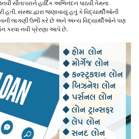
નવી સીતાપરાને હાર્દિક અભિનંદન પાઠવી તેમના
ી. સંસ્થા દ્વારા જણાવાયું હતું કે વિદ્યાર્થીઓની
વની લાગણી ઉભી કરે છે અને અન્ય વિદ્યાર્થીઓને પણ
ર્શન કરવા નવી પ્રેરણા આપે છે.