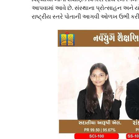
આપવામાં આવે છે. સંસ્થાના પ્રોત્સાહન અને યો
રાષ્ટ્રીય સ્તરે પોતાની આગવી ઓળખ ઉભી કરી 