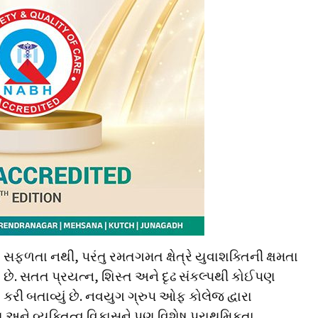
સફળતા નથી, પરંતુ રમતગમત ક્ષેત્રે યુવાશક્તિની ક્ષમતા
ણ છે. સતત પ્રયત્ન, શિસ્ત અને દૃઢ સંકલ્પથી કોઈપણ
 કરી બતાવ્યું છે. નવયુગ ગ્રુપ ઓફ કોલેજ દ્વારા
 અને વ્યક્તિત્વ વિકાસને પણ વિશેષ પ્રાથમિકતા