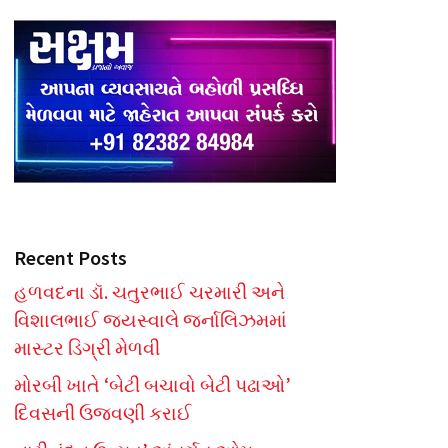
Recent Posts
હળવદના ડૉ. ચતુરભાઈ ચરમારી અને
વિશાલભાઈ જયસ્વાલે જર્નાલિઝમમાં
માસ્ટર ડિગ્રી મેળવી
મોરબી ખાતે ‘બેટી બચાવો બેટી પઢાઓ’
દિવસની ઉજવણી કરાઈ