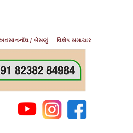
અવસાનનોંધ / બેસણું
વિશેષ સમાચાર