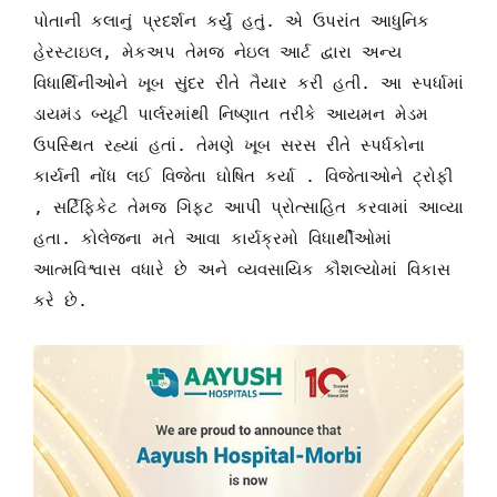
પોતાની કલાનું પ્રદર્શન કર્યું હતું. એ ઉપરાંત આધુનિક
હેરસ્ટાઇલ, મેકઅપ તેમજ નેઇલ આર્ટ દ્વારા અન્ય
વિધાર્થિનીઓને ખૂબ સુંદર રીતે તૈયાર કરી હતી. આ સ્પર્ધામાં
ડાયમંડ બ્યૂટી પાર્લરમાંથી નિષ્ણાત તરીકે આયમન મેડમ
ઉપસ્થિત રહ્યાં હતાં. તેમણે ખૂબ સરસ રીતે સ્પર્ધકોના
કાર્યની નોંધ લઈ વિજેતા ઘોષિત કર્યા . વિજેતાઓને ટ્રોફી
, સર્ટિફિકેટ તેમજ ગિફ્ટ આપી પ્રોત્સાહિત કરવામાં આવ્યા
હતા. કોલેજના મતે આવા કાર્યક્રમો વિધાર્થીઓમાં
આત્મવિશ્વાસ વધારે છે અને વ્યવસાયિક કૌશલ્યોમાં વિકાસ
કરે છે.