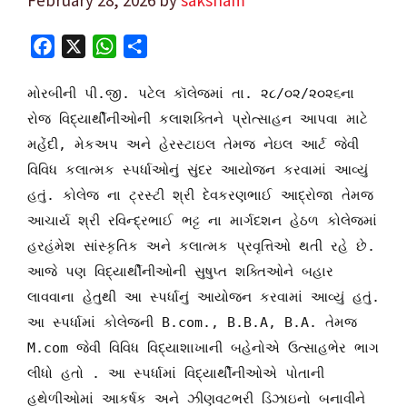
F
X
W
S
a
h
h
c
a
a
મોરબીની પી.જી. પટેલ કૉલેજમાં તા. ૨૮/૦૨/૨૦૨૬ના
e
t
r
રોજ વિદ્યાર્થીનીઓની કલાશક્તિને પ્રોત્સાહન આપવા માટે
b
s
e
મહેંદી, મેકઅપ અને હેરસ્ટાઇલ તેમજ નેઇલ આર્ટ જેવી
o
A
વિવિધ કલાત્મક સ્પર્ધાઓનું સુંદર આયોજન કરવામાં આવ્યું
o
p
હતું. કોલેજ ના ટ્રસ્ટી શ્રી દેવકરણભાઈ આદ્રોજા તેમજ
k
p
આચાર્ય શ્રી રવિન્દ્રભાઈ ભટ્ટ ના માર્ગદશન હેઠળ કોલેજમાં
હરહંમેશ સાંસ્કૃતિક અને કલાત્મક પ્રવૃત્તિઓ થતી રહે છે.
આજે પણ વિદ્યાર્થીનીઓની સુષુપ્ત શક્તિઓને બહાર
લાવવાના હેતુથી આ સ્પર્ધાનું આયોજન કરવામાં આવ્યું હતું.
આ સ્પર્ધામાં કોલેજની B.com., B.B.A, B.A. તેમજ
M.com જેવી વિવિધ વિદ્યાશાખાની બહેનોએ ઉત્સાહભેર ભાગ
લીધો હતો . આ સ્પર્ધામાં વિદ્યાર્થીનીઓએ પોતાની
હથેળીઓમાં આકર્ષક અને ઝીણવટભરી ડિઝાઇનો બનાવીને