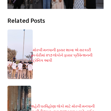
Related Posts
મોરબી મનપાની ફાયર શાખા એ સરકારી
કચેરીમાં ૨૧૭ લોકોને ફાયર પ્રીવેન્શનની
ટ્રેનિંગ આપી
શહેરી ઘરવિહોણા લોકો માટે મોરબી મનપાની