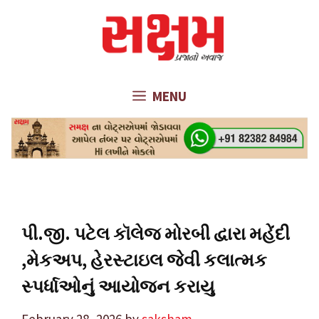
Skip
to
content
MENU
પી.જી. પટેલ કૉલેજ મોરબી દ્વારા મહેંદી
,મેકઅપ, હેરસ્ટાઇલ જેવી કલાત્મક
સ્પર્ધાઓનું આયોજન કરાયુ
February 28, 2026
by
saksham