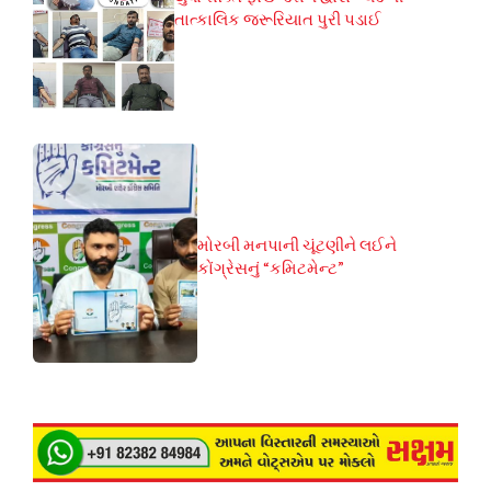
તાત્કાલિક જરૂરિયાત પુરી પડાઈ
મોરબી મનપાની ચૂંટણીને લઈને
કોંગ્રેસનું “કમિટમેન્ટ”