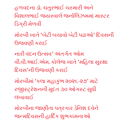
હળવદના ડૉ. ચતુરભાઈ ચરમારી અને
વિશાલભાઈ જયસ્વાલે જર્નાલિઝમમાં માસ્ટર
ડિગ્રી મેળવી
મોરબી ખાતે ‘બેટી બચાવો બેટી પઢાઓ’ દિવસની
ઉજવણી કરાઈ
નારી વંદન ઉત્સવ’ અંતર્ગત ઓમ
વી.વી.આઈ.એમ. કોલેજ ખાતે ‘મહિલા સુરક્ષા
દિવસ’ની ઉજવણી કરાઈ
મોરબીમાં ‘કલા મહાકુંભ ૨૦૨૬-૨૭’ માટે
રજીસ્ટ્રેશનની મુદત ૩૦ ઓગસ્ટ સુધી
લંબાવાઈ
મોરબીના જાણીતા પત્રકાર ડેનિશ દવેને
જન્મદિવસની હાર્દિક શુભકામનાઓ