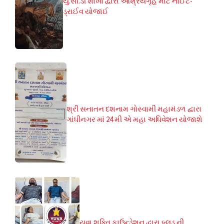
યુ.સી.ડી શાખા દ્વારા આશ્રયગૃહ માટે નાઈટ-
ડ્રાઈવ યોજાઈ
શ્રી સનાતન દશનામ ગોસ્વામી મહામંડળ દ્વારા
ગાંધીનગર માં 24 મી એ મહા અધિવેશન યોજાશે
યુવા શક્તિ ફાઉન્ડેશન દ્વારા બ્લડ ની