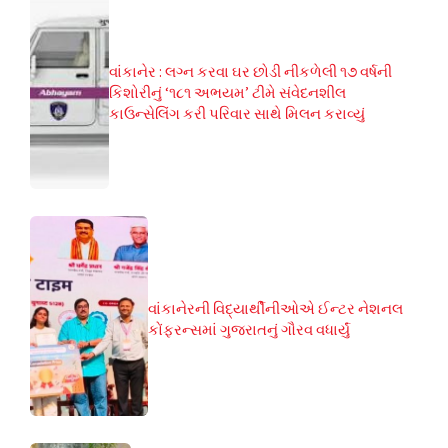
વાંકાનેર : લગ્ન કરવા ઘર છોડી નીકળેલી ૧૭ વર્ષની
કિશોરીનું ‘૧૮૧ અભયમ’ ટીમે સંવેદનશીલ
કાઉન્સેલિંગ કરી પરિવાર સાથે મિલન કરાવ્યું
વાંકાનેરની વિદ્યાર્થીનીઓએ ઈન્ટર નેશનલ
કોંફરન્સમાં ગુજરાતનું ગૌરવ વધાર્યું