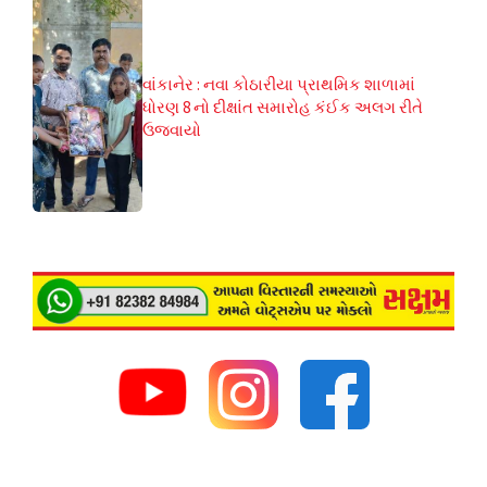
વાંકાનેર : નવા કોઠારીયા પ્રાથમિક શાળામાં
ધોરણ 8 નો દીક્ષાંત સમારોહ કંઈક અલગ રીતે
ઉજવાયો