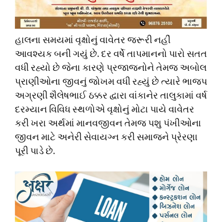
હાલના સમયમાં વૃક્ષોનું વાવેતર જરૂરી નહીં
આવશ્યક બની ગયું છે. દર વર્ષે તાપમાનનો પારો સતત
વધી રહ્યો છે જેના કારણે પ્રજાજનોને તેમજ અબોલ
પ્રાણીઓના જીવનું જોખમ વધી રહ્યું છે ત્યારે ભાજપ
અગ્રણી શૈલેષભાઈ ઠક્કર દ્વારા વાંકાનેર તાલુકામાં વર્ષ
દરમ્યાન વિવિધ સ્થળોએ વૃક્ષોનું મોટા પાયે વાવેતર
કરી ખરા અર્થમાં માનવજીવન તેમજ પશુ પંખીઓના
જીવન માટે અનેરી સેવાયગ્ન કરી સમાજને પ્રેરણા
પૂરી પાડે છે.