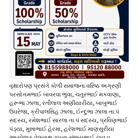
વૃક્ષારોપણ પ્રસંગે કોળી સમાજના વરિષ્ઠ અગ્રણી
પરસોત્તમભાઈ બાવરવા ભુવા, ચતુરભાઈ મકવાણા,
હરૂભા ઝાલા, રતીલાલ અણીયારીયા, બાબુભાઈ
ઉઘરેજા, ક્રીપાલસિહ ઝાલા, ઈન્દુભા ઝાલા તા.પં
સદસ્ય, રમેશભાઈ સારલા તા પં સદસ્ય, પ્રવિણભાઈ
પંડ્યા, મુન્નાભાઈ હેરમા, હરેશભાઈ માણસુરીયા
આયોજક વેલનાથ ગૃપના સંજયભાઈ ચાવડા,