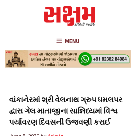
Skip
to
content
MENU
વાંકાનેરમાં શ્રી વેલનાથ ગ્રુપ ધમલપર
દ્વારા ગેલ માતાજીના સાન્નિધ્યમાં વિશ્વ
પર્યાવરણ દિવસની ઉજવણી કરાઈ
June 8, 2026
by
Admin