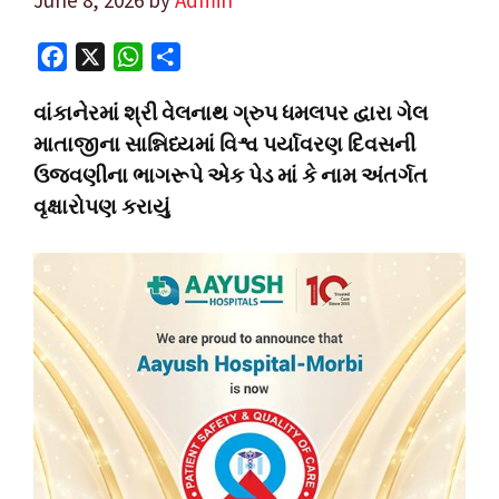
F
X
W
S
a
h
h
વાંકાનેરમાં શ્રી વેલનાથ ગ્રુપ ધમલપર દ્વારા ગેલ
c
a
a
માતાજીના સાન્નિધ્યમાં વિશ્વ પર્યાવરણ દિવસની
e
t
r
ઉજવણીના ભાગરૂપે એક પેડ માં કે નામ અંતર્ગત
b
s
e
o
A
વૃક્ષારોપણ કરાયું
o
p
k
p