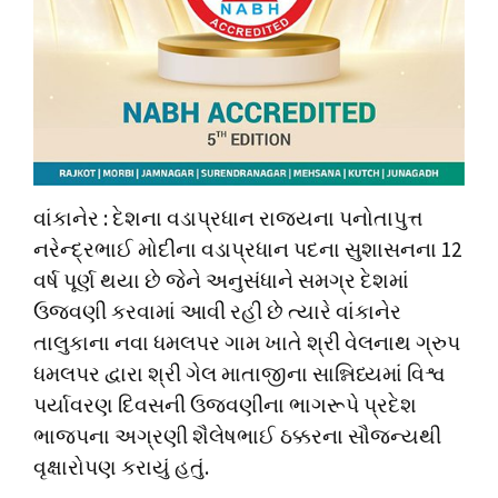
વાંકાનેર : દેશના વડાપ્રધાન રાજ્યના પનોતાપુત્ત
નરેન્દ્રભાઈ મોદીના વડાપ્રધાન પદના સુશાસનના 12
વર્ષ પૂર્ણ થયા છે જેને અનુસંધાને સમગ્ર દેશમાં
ઉજવણી કરવામાં આવી રહી છે ત્યારે વાંકાનેર
તાલુકાના નવા ધમલપર ગામ ખાતે શ્રી વેલનાથ ગ્રુપ
ધમલપર દ્વારા શ્રી ગેલ માતાજીના સાન્નિધ્યમાં વિશ્વ
પર્યાવરણ દિવસની ઉજવણીના ભાગરૂપે પ્રદેશ
ભાજપના અગ્રણી શૈલેષભાઈ ઠક્કરના સૌજન્યથી
વૃક્ષારોપણ કરાયું હતું.