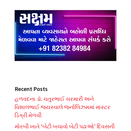
Recent Posts
હળવદના ડૉ. ચતુરભાઈ ચરમારી અને
વિશાલભાઈ જયસ્વાલે જર્નાલિઝમમાં માસ્ટર
ડિગ્રી મેળવી
મોરબી ખાતે ‘બેટી બચાવો બેટી પઢાઓ’ દિવસની