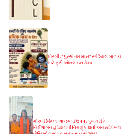
મોરબી : “પુરુષોત્તમ માસ” સ્પેશ્યિલ બાળકો
માટે ફ્રી ઓનલાઇન કેમ્પ
મોરબી જિલ્લા ભાજપમાં ઉપપ્રમુખ તરીકે
નિર્મળાબેન હડિયલની નિમણુંક થતાં અનસ્ટોપેબલ
વોરિયર્સ ગ્રુપ દ્વારા સન્માન યોજાયું