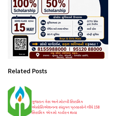
Related Posts
ગુજરાત ગેસ અને મોરબી સિરામિક
એસોસિએશનના સંયુક્ત પ્રયાસોને લીધે 158
સિરામિક એકમો કાર્યરત થયા