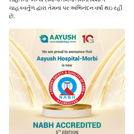
ચાહકવર્તુળ દ્વારા તેમના પર અભિનંદન વર્ષા થઇ રહી
છે.