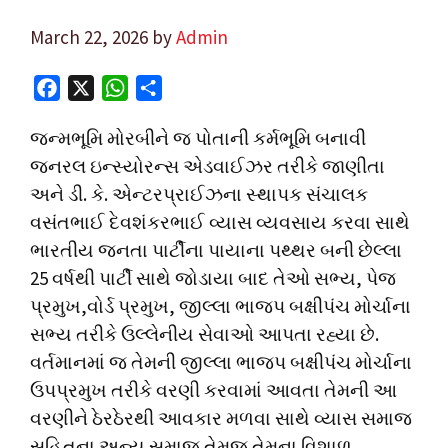
March 22, 2026
by
Admin
F
X
W
S
a
h
h
જન્મભૂમિ મોરબીને જ પોતાની કર્મભૂમિ બનાવી
c
a
a
જનરલ ઇન્સ્યોરન્સ એડવાઈઝર તરીકે જાણીતા
e
t
r
અને ડી. કે. એન્ટરપ્રાઈઝના સ્થાપક સંચાલક
b
s
e
o
A
વસંતભાઈ દેવશંકરભાઈ વ્યાસ વ્યવસાય કરવા સાથે
o
p
ભારતીય જનતા પાર્ટીના પાયાના પથ્થર બની છેલ્લા
k
p
25 વર્ષથી પાર્ટી સાથે જોડાયા બાદ તેઓ સભ્ય, પેજ
પ્રમુખ,વોર્ડ પ્રમુખ, જીલ્લા ભાજપ બક્ષીપંચ મોર્ચાના
સભ્ય તરીકે ઉલ્લેનીય સેવાઓ આપતા રહ્યા છે.
વર્તમાનમાં જ તેમની જીલ્લા ભાજપ બક્ષીપંચ મોર્ચાના
ઉપપ્રમુખ તરીકે વરણી કરવામાં આવતા તેમની આ
વરણીને ઠેરઠેરથી આવકાર મળવા સાથે વ્યાસ સમાજ
સહિતના અન્ય સમાજ તેમજ તેમના વિશાળ