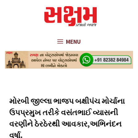
Skip
to
content
MENU
મોરબી જીલ્લા ભાજપ બક્ષીપંચ મોર્ચાના
ઉપપ્રમુખ તરીકે વસંતભાઈ વ્યાસની
વરણીને ઠેરઠેરથી આવકાર,અભિનંદન
વર્ષા.