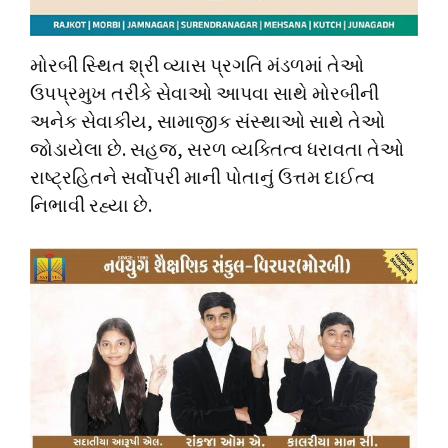
મોરબી સ્થિત શ્રી વ્યાસ પ્રગતિ મંડળમાં તેઓ
ઉપપ્રમુખ તરીકે સેવાઓ આપવા સાથે મોરબીની
અનેક સેવાકીય, સામાજીક સંસ્થાઓ સાથે તેઓ
જોડાયેલા છે. સહજ, સરળ વ્યક્તિત્વ ધરાવતા તેઓ
રાષ્ટ્રહિતને સર્વોપરી માની પોતાનું ઉત્તમ દાઈત્વ
નિભાવી રહ્યા છે.