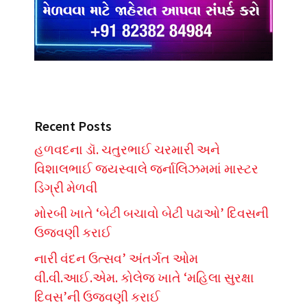
Recent Posts
હળવદના ડૉ. ચતુરભાઈ ચરમારી અને
વિશાલભાઈ જયસ્વાલે જર્નાલિઝમમાં માસ્ટર
ડિગ્રી મેળવી
મોરબી ખાતે ‘બેટી બચાવો બેટી પઢાઓ’ દિવસની
ઉજવણી કરાઈ
નારી વંદન ઉત્સવ’ અંતર્ગત ઓમ
વી.વી.આઈ.એમ. કોલેજ ખાતે ‘મહિલા સુરક્ષા
દિવસ’ની ઉજવણી કરાઈ