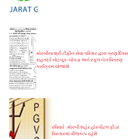
મોરબીના શ્રી ટીફીન સેવા પરિવાર દ્વારા ત્રણ દિવસ
રાહતદરે નોટબૂક-ચોપડા અને સ્કૂલ બેગ વિતરણ
કાર્યક્રમ યોજાશે
રવિવારે : મોરબી શહેર હોસ્પીટલ ફીડર
વિસ્તારમાં વીજકાપ રહેશે