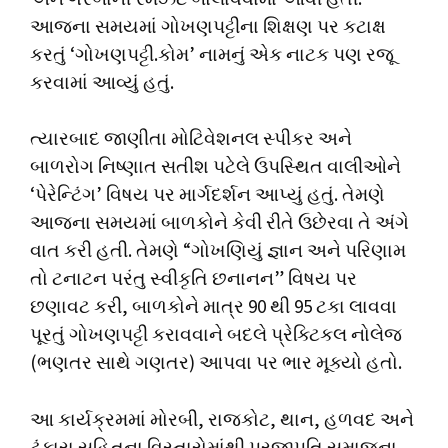
આજના સમયમાં ગોખણપટ્ટીના શિક્ષણ પર કટાક્ષ
કરતું ‘ગોખણપટ્ટી.કોમ’ નામનું એક નાટક પણ રજૂ
કરવામાં આવ્યું હતું.
ત્યારબાદ જાણીતા મોટિવેશનલ સ્પીકર અને
બાળરોગ નિષ્ણાત સતીશ પટેલે ઉપસ્થિત વાલીઓને
‘પેરેન્ટિંગ’ વિષય પર માર્ગદર્શન આપ્યું હતું. તેમણે
આજના સમયમાં બાળકોને કેવી રીતે ઉછેરવા તે અંગે
વાત કરી હતી. તેમણે “ગોખણિયું જ્ઞાન અને પરિણામ
તો ટનાટન પરંતુ સ્વીકૃતિ છનાનન” વિષય પર
છણાવટ કરી, બાળકોને માત્ર 90 થી 95 ટકા લાવવા
પૂરતું ગોખણપટ્ટી કરાવવાને બદલે પ્રેક્ટિકલ નોલેજ
(ભણતર સાથે ગણતર) આપવા પર ભાર મૂક્યો હતો.
આ કાર્યક્રમમાં મોરબી, રાજકોટ, થાન, હળવદ અને
ટંકારા સહિતના વિસ્તારોમાંથી પ્રજાપતિ સમાજના