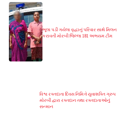
ભૂલા પડી ગયેલા વૃદ્ધાનું પરિવાર સાથે મિલન
કરાવતી મોરબી જિલ્લા 181 અભયમ ટીમ
વિશ્વ રક્તદાતા દિવસ નિમિત્તે યુવાશક્તિ ગ્રુપ
મોરબી દ્વારા રક્તદાન તથા રક્તદાતાઓનું
સન્માન