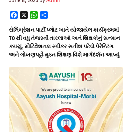
F
X
W
S
a
h
h
સેલિબ્રેશન પાર્ટી પ્લોટ ખાતે યોજાયેલ કાર્યક્રમમાં
c
a
a
70 થી વધુ તેજસ્વી તારલાઓ અને શિક્ષકોનું સન્માન
e
t
r
કરાયું, મોટિવેશનલ સ્પીકર સતીશ પટેલે પેરેન્ટિંગ
b
s
e
o
A
અને ગોખણપટ્ટી મુક્ત શિક્ષણ વિશે માર્ગદર્શન આપ્યું
o
p
k
p