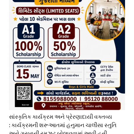
સાંસ્કૃતિક કાર્યક્રમ અને પ્રેરણાદાયી વક્તવ્ય
: કાર્યક્રમની શરૂઆતમાં હનુમાન ચાલીસા સ્તુતિ
અને ગરબાની રમઝટ બોલાવવામાં આવી હતી.