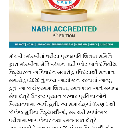
મોરબી : મોરબીમાં વરીયા પ્રજાપતિ શિક્ષણ સમિતિ
દ્વારા મોરબીના સેલિબ્રેશન પાર્ટી પ્લોટ ખાતે દ્વિતીય
વિદ્યારત્ન અભિવાદન સમારોહ (વિદ્યાર્થી સન્માન
સમારોહ) 2026 નું ભવ્ય આયોજન કરવામાં આવ્યું
હતું. આ કાર્યક્રમમાં શિક્ષણ, રમતગમત અને સમાજ
સેવા ક્ષેત્રે ઉત્કૃષ્ટ પ્રદાન કરનાર પ્રતિભાઓને
બિરદાવવામાં આવી હતી. આ સમારોહમાં ધોરણ 1 થી
કોલેજ સુધીના વિદ્યાર્થીઓ, સરકારી સ્પર્ધાત્મક
પરીક્ષામાં ભાગ લેનાર તથા રમતગમત ક્ષેત્રે