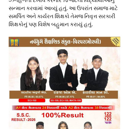
ઝળહળતો દેખાવ કરનાર 70 જેટલા વિદ્યાર્થીઓનું
સન્માન કરવામાં આવ્યું હતું. આ ઉપરાંત સમાજ માટે
સમર્પિત અને કાર્યરત શિક્ષકો તેમજ નિવૃત્ત સરકારી
શિક્ષકોનું પણ વિશેષ બહુમાન કરાયું હતું.