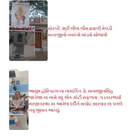
મોરબી : શ્રી લીલા લીમડાવાળી મેલડી
માતાજીનો નવરંગો માંડવો યોજાશે
આયુષ હોસ્પિટલ ના નામાંકિત ડો. સત્યજીતસિંહ
જાડેજા ના નામે વધુ એક મોટી સફળતા : પડકારભર્યા
મરણાવસ્થા મા આવેલા દર્દીને સચોટ સારવાર ના પગલે
નવુ જીવન આપ્યું.