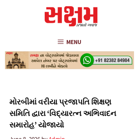
Skip
to
content
MENU
મોરબીમાં વરીયા પ્રજાપતિ શિક્ષણ
સમિતિ દ્વારા ‘વિદ્યારત્ન અભિવાદન
સમારોહ’ યોજાયો
June 8, 2026
by
Admin