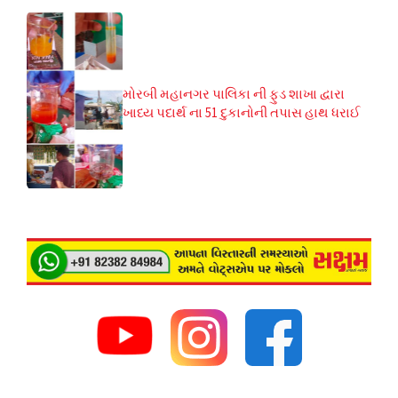
મોરબી મહાનગર પાલિકા ની ફુડ શાખા દ્વારા
ખાધ્ય પદાર્થ ના 51 દુકાનોની તપાસ હાથ ધરાઈ