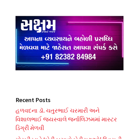
Recent Posts
હળવદના ડૉ. ચતુરભાઈ ચરમારી અને
વિશાલભાઈ જયસ્વાલે જર્નાલિઝમમાં માસ્ટર
ડિગ્રી મેળવી