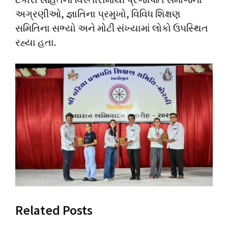
અગ્રણીઓ, જ્ઞાતિના પ્રમુખો, વિવિધ શિક્ષણ
સમિતિના સભ્યો અને મોટી સંખ્યામાં લોકો ઉપસ્થિત
રહ્યા હતા.
Related Posts