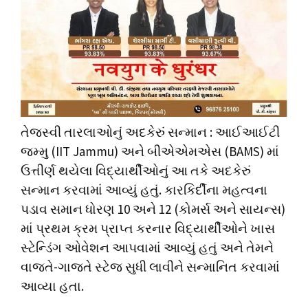
તેજસ્વી તારલાઓનું અદકેરું સન્માન : આઈઆઈટી
જમ્મુ (IIT Jammu) અને બીએએમએસ (BAMS) માં
ઉત્તીર્ણ થયેલા વિદ્યાર્થીઓનું આ તકે અદકેરું
સન્માન કરવામાં આવ્યું હતું. કારકિર્દીના મહત્વના
પડાવ સમાન ધોરણ 10 અને 12 (કોમર્સ અને સાયન્સ)
માં પ્રથમ ક્રમ પ્રાપ્ત કરનાર વિદ્યાર્થીઓને ખાસ
સ્ટેન્ડિંગ ઓવેશન આપવામાં આવ્યું હતું અને તેમને
વાજતે-ગાજતે સ્ટેજ સુધી લાવીને સન્માનિત કરવામાં
આવ્યા હતા.