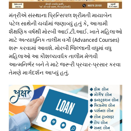
મંત્રીએ સંસ્થાના પ્રિન્સિપલ શ્રીમતી માયાબેન
પટેલ સાથેની ચર્ચામાં જણાવ્યું હતું કે, આગામી
શૈક્ષણિક વર્ષથી મોરબી આઈ.ટી.આઈ. ખાતે મહિલાઓ
માટે અત્યાધુનિક તાલીમ વર્ગો (Advanced Courses)
શરૂ કરવામાં આવશે. મોરબી જિલ્લાની વધુમાં વધુ
મહિલાઓ આ કૌશલ્યવર્ધક તાલીમ મેળવી
આત્મનિર્ભર બને તે માટે જરૂરી પ્રચાર-પ્રસાર કરવા
તેમણે માર્ગદર્શન આપ્યું હતું.