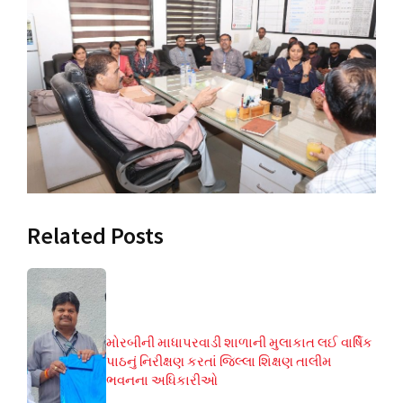
Related Posts
મોરબીની માધાપરવાડી શાળાની મુલાકાત લઈ વાર્ષિક
પાઠનું નિરીક્ષણ કરતાં જિલ્લા શિક્ષણ તાલીમ
ભવનના અધિકારીઓ