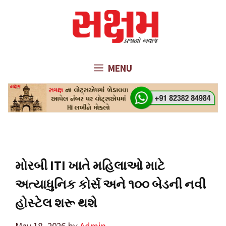
Skip
to
content
MENU
મોરબી ITI ખાતે મહિલાઓ માટે
અત્યાધુનિક કોર્સ અને ૧૦૦ બેડની નવી
હોસ્ટેલ શરૂ થશે
May 18, 2026
by
Admin