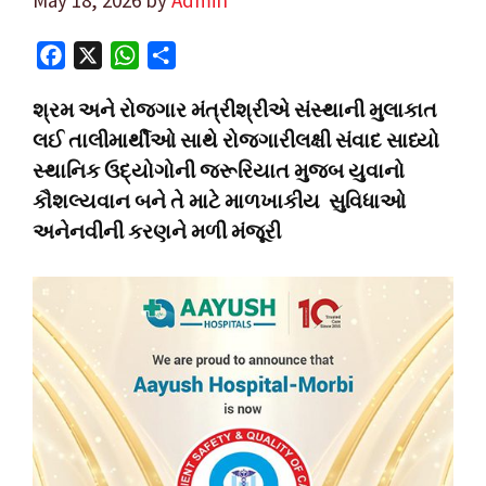
F
X
W
S
a
h
h
શ્રમ અને રોજગાર મંત્રીશ્રીએ સંસ્થાની મુલાકાત
c
a
a
લઈ તાલીમાર્થીઓ સાથે રોજગારીલક્ષી સંવાદ સાધ્યો
e
t
r
સ્થાનિક ઉદ્યોગોની જરૂરિયાત મુજબ યુવાનો
b
s
e
o
A
કૌશલ્યવાન બને તે માટે માળખાકીય
સુવિધાઓ
o
p
અનેનવીની કરણને મળી મંજૂરી
k
p