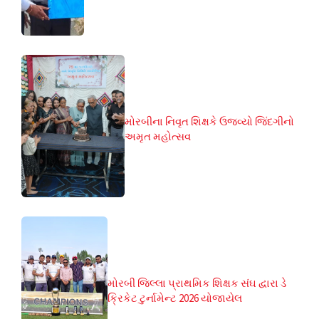
મોરબીના નિવૃત શિક્ષકે ઉજવ્યો જિંદગીનો
અમૃત મહોત્સવ
મોરબી જિલ્લા પ્રાથમિક શિક્ષક સંઘ દ્વારા ડે
ક્રિકેટ ટુર્નામેન્ટ 2026 યોજાયેલ