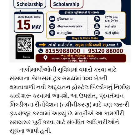
તાલીમાર્થીઓની સુવિધામાં વધારો કરવા માટે
સંસ્થાના કેમ્પસમાં ટૂંક સમયમાં ૧૦૦ બેડની
ક્ષમતાવાળી નવી અદ્યતન હોસ્ટેલ બિલ્ડીંગનું નિર્માણ
કાર્ય શરૂ કરવામાં આવશે. આ ઉપરાંત, પ્રવર્તમાન
બિલ્ડીંગના રીનોવેશન (નવીનીકરણ) માટે પણ જરૂરી
ફંડ મંજૂર કરવામાં આવ્યું છે. મંત્રીએ આ કામગીરી
સમયસર પૂર્ણ કરવા માટે સંબંધિત અધિકારીઓને
સૂચના આપી હતી.