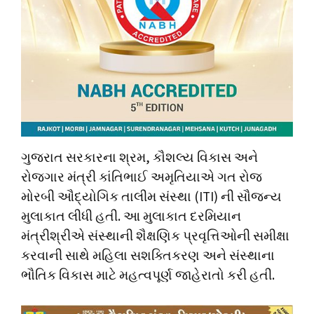
ગુજરાત સરકારના શ્રમ, કૌશલ્ય વિકાસ અને
રોજગાર મંત્રી કાંતિભાઈ અમૃતિયાએ ગત રોજ
મોરબી ઔદ્યોગિક તાલીમ સંસ્થા (ITI) ની સૌજન્ય
મુલાકાત લીધી હતી. આ મુલાકાત દરમિયાન
મંત્રીશ્રીએ સંસ્થાની શૈક્ષણિક પ્રવૃત્તિઓની સમીક્ષા
કરવાની સાથે મહિલા સશક્તિકરણ અને સંસ્થાના
ભૌતિક વિકાસ માટે મહત્વપૂર્ણ જાહેરાતો કરી હતી.