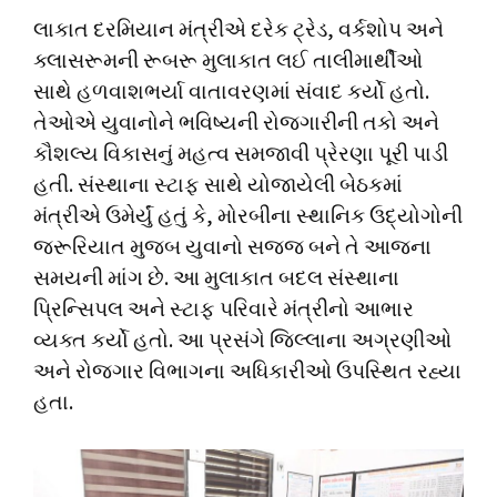
લાકાત દરમિયાન મંત્રીએ દરેક ટ્રેડ, વર્કશોપ અને
ક્લાસરૂમની રૂબરૂ મુલાકાત લઈ તાલીમાર્થીઓ
સાથે હળવાશભર્યા વાતાવરણમાં સંવાદ કર્યો હતો.
તેઓએ યુવાનોને ભવિષ્યની રોજગારીની તકો અને
કૌશલ્ય વિકાસનું મહત્વ સમજાવી પ્રેરણા પૂરી પાડી
હતી. સંસ્થાના સ્ટાફ સાથે યોજાયેલી બેઠકમાં
મંત્રીએ ઉમેર્યું હતું કે, મોરબીના સ્થાનિક ઉદ્યોગોની
જરૂરિયાત મુજબ યુવાનો સજ્જ બને તે આજના
સમયની માંગ છે. આ મુલાકાત બદલ સંસ્થાના
પ્રિન્સિપલ અને સ્ટાફ પરિવારે મંત્રીનો આભાર
વ્યક્ત કર્યો હતો. આ પ્રસંગે જિલ્લાના અગ્રણીઓ
અને રોજગાર વિભાગના અધિકારીઓ ઉપસ્થિત રહ્યા
હતા.