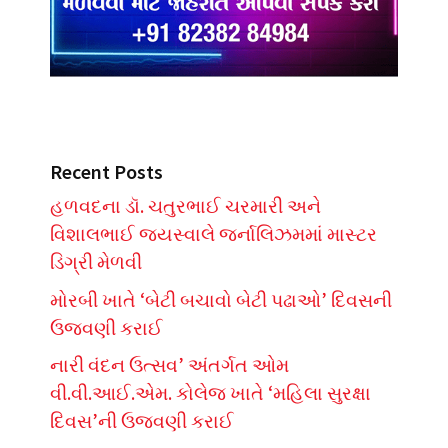
Recent Posts
હળવદના ડૉ. ચતુરભાઈ ચરમારી અને
વિશાલભાઈ જયસ્વાલે જર્નાલિઝમમાં માસ્ટર
ડિગ્રી મેળવી
મોરબી ખાતે ‘બેટી બચાવો બેટી પઢાઓ’ દિવસની
ઉજવણી કરાઈ
નારી વંદન ઉત્સવ’ અંતર્ગત ઓમ
વી.વી.આઈ.એમ. કોલેજ ખાતે ‘મહિલા સુરક્ષા
દિવસ’ની ઉજવણી કરાઈ