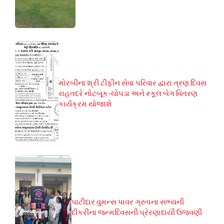
મોરબીના શ્રી ટીફીન સેવા પરિવાર દ્વારા ત્રણ દિવસ
રાહતદરે નોટબૂક-ચોપડા અને સ્કૂલ બેગ વિતરણ
કાર્યક્રમ યોજાશે
પાટીદાર વુમન્સ પાવર ગ્રુપના સભ્યની
દીકરીના જન્મદિવસની પ્રેરણાદાયી ઉજવણી