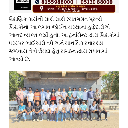
શૈક્ષણિક કાર્યની સાથે સાથે રમતગમત પ્રત્યે
શિક્ષકોનો આ લગાવ જોઈને સંસ્થાના હોદ્દેદારોએ
આનંદ વ્યક્ત કર્યો હતો. આ ટુર્નામેન્ટ દ્વારા શિક્ષકોમાં
પરસ્પર ભાઈચારો વધે અને માનસિક સ્વાસ્થ્ય
જળવાય તેવો ઉમદા હેતુ સંગઠન દ્વારા રાખવામાં
આવ્યો છે.