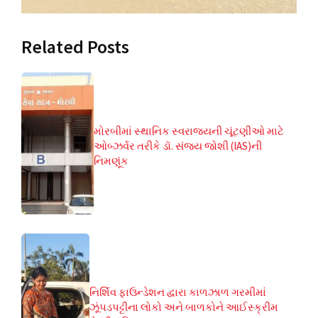
Related Posts
મોરબીમાં સ્થાનિક સ્વરાજ્યની ચૂંટણીઓ માટે
ઓબ્ઝર્વર તરીકે ડૉ. સંજય જોશી (IAS)ની
નિમણૂંક
નિર્શિવ ફાઉન્ડેશન દ્વારા કાળઝાળ ગરમીમાં
ઝૂંપડપટ્ટીના લોકો અને બાળકોને આઈસ્ક્રીમ