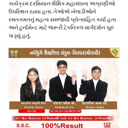
કાર્યક્રમ દરમિયાન શૈક્ષિક મહાસંઘના અગ્રણીઓ
ઉપસ્થિત રહ્યા હતા. તેઓએ ખેલાડીઓને
રમતગમતનું મહત્વ સમજાવી પ્રોત્સાહિત કર્યા હતા
અને ટુર્નામેન્ટ માટે જરૂરી ટેકનિકલ માર્ગદર્શન પૂરું
પાડ્યું હતું.