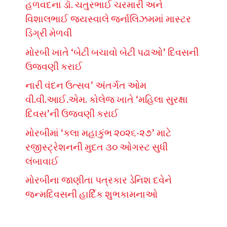
હળવદના ડૉ. ચતુરભાઈ ચરમારી અને
વિશાલભાઈ જયસ્વાલે જર્નાલિઝમમાં માસ્ટર
ડિગ્રી મેળવી
મોરબી ખાતે ‘બેટી બચાવો બેટી પઢાઓ’ દિવસની
ઉજવણી કરાઈ
નારી વંદન ઉત્સવ’ અંતર્ગત ઓમ
વી.વી.આઈ.એમ. કોલેજ ખાતે ‘મહિલા સુરક્ષા
દિવસ’ની ઉજવણી કરાઈ
મોરબીમાં ‘કલા મહાકુંભ ૨૦૨૬-૨૭’ માટે
રજીસ્ટ્રેશનની મુદત ૩૦ ઓગસ્ટ સુધી
લંબાવાઈ
મોરબીના જાણીતા પત્રકાર ડેનિશ દવેને
જન્મદિવસની હાર્દિક શુભકામનાઓ