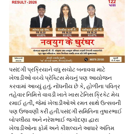
પસંદગી પ્રક્રિયાને વધુ સચોટ બનાવવા માટે
ખેલાડીઓ વચ્ચે પ્રેક્ટિસ મેચનું પણ આયોજન
કરવામાં આવ્યું હતું. નોંધનીય છે કે, હોળીના પવિત્ર
તહેવાર નિમિત્તે વાવડી ખાતે ખાસ ટેનિસ ક્રિકેટ મેચ
રમાઈ હતી, જેમાં ખેલાડીઓએ રમત સાથે ઉત્સવની
પણ ઉજવણી કરી હતી.પસંદગી સમિતિના તુષારભાઈ
બોપલીયા અને નરેશભાઈ જગોદણા દ્વારા
ખેલાડીઓના ફોર્મ અને કૌશલ્યને આધારે અંતિમ