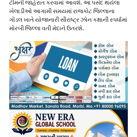
ટીમની જાહેરાત કરવામાં આવશે. આ પસંદ થયેલા
ખેલાડીઓ આગામી સમયમાં રાજકોટ જિલ્લાના
ગોંડલ ખાતે યોજાનારી સૌરાષ્ટ્ર ઝોન કક્ષાની સ્પર્ધામાં
મોરબી જિલ્લા વતી મેદાને ઉતરશે.