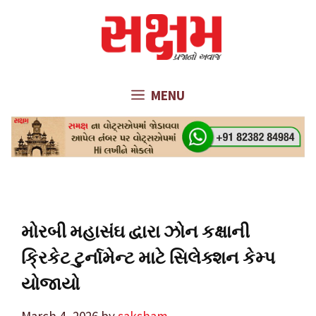
Skip
to
content
MENU
મોરબી મહાસંઘ દ્વારા ઝોન કક્ષાની
ક્રિકેટ ટુર્નામેન્ટ માટે સિલેક્શન કેમ્પ
યોજાયો
March 4, 2026
by
saksham