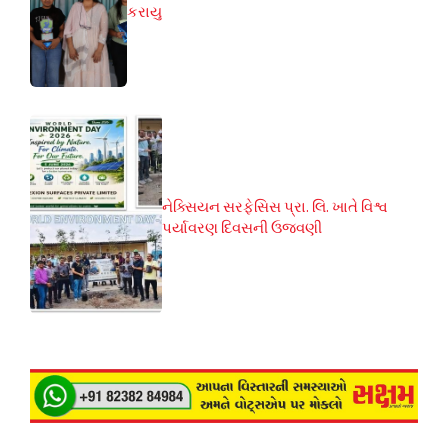
કરાયુ
નેક્સિયન સરફેસિસ પ્રા. લિ. ખાતે વિશ્વ
પર્યાવરણ દિવસની ઉજવણી