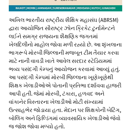
અખિલ ભારતીય રાષ્ટ્રીય શૈક્ષિક મહાસંઘ (ABRSM)
દ્વારા આયોજિત સૌરાષ્ટ્ર ઝોન ક્રિકેટ ટુર્નામેન્ટને
લઈને સમગ્ર રાજ્યના શૈક્ષણિક જગતમાં
ખેલદિલીનો માહોલ જોવા મળી રહ્યો છે. આ શૃંખલાના
ભાગરૂપે મોરબી જિલ્લાની મજબૂત ટીમ તૈયાર કરવા
માટે નાની વાવડી ખાતે આવેલ સરદાર સ્ટેડિયમમાં
ભવ્ય પસંદગી કેમ્પનું આયોજન કરવામાં આવ્યું હતું.
આ પસંદગી કેમ્પમાં મોરબી જિલ્લાના ખૂણેખૂણેથી
શિક્ષક ખેલાડીઓએ પોતાની પ્રતિભા દર્શાવવા હાજરી
આપી હતી. જેમાં મોરબી, ટંકારા, હળવદ અને
વાંકાનેર વિસ્તારના ખેલાડીઓ મોટી સંખ્યામાં
ઉત્સાહભેર જોડાયા હતા. મેદાન પર શિક્ષકોની બેટિંગ,
બોલિંગ અને ફિલ્ડિંગમાં વ્યાવસાયિક ખેલાડીઓ જેવો
જ જોશ જોવા મળ્યો હતો.