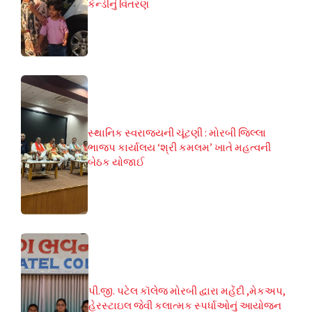
કેન્ડીનું વિતરણ
સ્થાનિક સ્વરાજ્યની ચૂંટણી : મોરબી જિલ્લા
ભાજપ કાર્યાલય ‘શ્રી કમલમ’ ખાતે મહત્વની
બેઠક યોજાઈ
પી.જી. પટેલ કૉલેજ મોરબી દ્વારા મહેંદી ,મેકઅપ,
હેરસ્ટાઇલ જેવી કલાત્મક સ્પર્ધાઓનું આયોજન