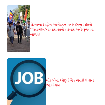
ડો. બાબા સાહેબ આંબેડકર જન્મદિવસ નિમિત્તે
“જય ભીમ”ના નારા સાથે વિસ્તાર અને ગુંજવતા
બાળકો
મોરબીમાં ઔદ્યોગિક ભરતી મેળાનું
આયોજન