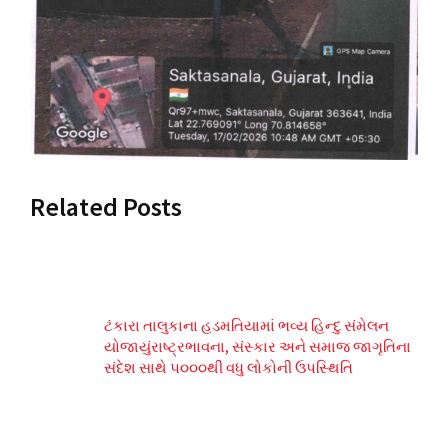
Related Posts
ટંકારા તાલુકાના હડમતિયામાં ભવ્ય હિન્દુ સંમેલન
યોજાયુંરાષ્ટ્રભાવના, સંસ્કાર અને સમાજ જાગૃતિના
સંદેશ સાથે ૫૦૦૦થી વધુ લોકોની ઉપસ્થિતિ