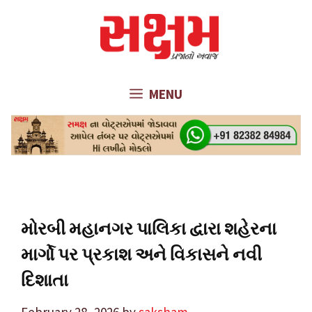
Skip
to
content
MENU
મોરબી મહાનગર પાલિકા દ્વારા શહેરના
માર્ગો પર પ્રકાશ અને વિકાસને નવી
દિશાતા
February 28, 2026
by
saksham