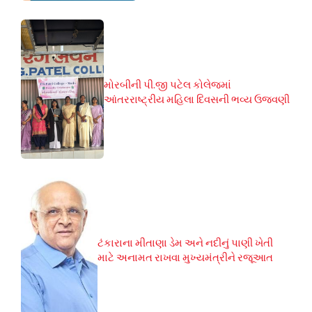
મોરબીની પી.જી પટેલ કોલેજમાં
આંતરરાષ્ટ્રીય મહિલા દિવસની ભવ્ય ઉજવણી
ટંકારાના મીતાણા ડેમ અને નદીનું પાણી ખેતી
માટે અનામત રાખવા મુખ્યમંત્રીને રજૂઆત