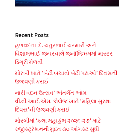
Recent Posts
હળવદના ડૉ. ચતુરભાઈ ચરમારી અને
વિશાલભાઈ જયસ્વાલે જર્નાલિઝમમાં માસ્ટર
ડિગ્રી મેળવી
મોરબી ખાતે ‘બેટી બચાવો બેટી પઢાઓ’ દિવસની
ઉજવણી કરાઈ
નારી વંદન ઉત્સવ’ અંતર્ગત ઓમ
વી.વી.આઈ.એમ. કોલેજ ખાતે ‘મહિલા સુરક્ષા
દિવસ’ની ઉજવણી કરાઈ
મોરબીમાં ‘કલા મહાકુંભ ૨૦૨૬-૨૭’ માટે
રજીસ્ટ્રેશનની મુદત ૩૦ ઓગસ્ટ સુધી