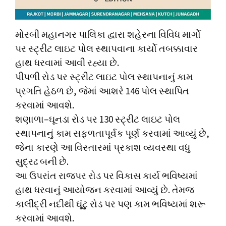
મોરબી મહાનગર પાલિકા દ્વારા શહેરના વિવિધ માર્ગો
પર સ્ટ્રીટ લાઇટ પોલ સ્થાપવાના કાર્યો તબક્કાવાર
હાથ ધરવામાં આવી રહ્યા છે.
પીપળી રોડ પર સ્ટ્રીટ લાઇટ પોલ સ્થાપનાનું કામ
પ્રગતિ હેઠળ છે, જેમાં આશરે 146 પોલ સ્થાપિત
કરવામાં આવશે.
શણાળા–ઘૂનડા રોડ પર 130 સ્ટ્રીટ લાઇટ પોલ
સ્થાપનાનું કામ સફળતાપૂર્વક પૂર્ણ કરવામાં આવ્યું છે,
જેના કારણે આ વિસ્તારમાં પ્રકાશ વ્યવસ્થા વધુ
સુદ્રઢ બની છે.
આ ઉપરાંત રાજપર રોડ પર વિકાસ કાર્ય ભવિષ્યમાં
હાથ ધરવાનું આયોજન કરવામાં આવ્યું છે. તેમજ
કાલીંદ્રી નદીથી ઘૂંટુ રોડ પર પણ કામ ભવિષ્યમાં શરૂ
કરવામાં આવશે.