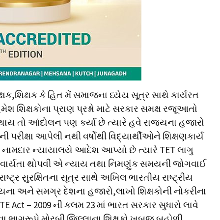
ં શિક્ષક,શિક્ષક કે હિત મેં સમાજના ધ્યેય સૂત્ર સાથે કાર્યરત
ેશ શિક્ષકોના પ્રાણ પ્રશ્નો માટે સરકાર સમક્ષ રજૂઆતો
 થાય તો આંદોલન પણ કર્યા છે ત્યારે હવે રાજ્યના હજારો
ી પરીક્ષા આપેલી નથી વર્ષોથી વિદ્યાર્થીઓને શિક્ષણકાર્ય
ો નામદાર ન્યાયાલયે આદેશ આપ્યો છે ત્યારે TET લાગુ
નિવાર્યતા થોપવી એ ન્યાય તથા નિમણુંક સમયની જોગવાઈ
 રાષ્ટ્ર સુરક્ષિતના સૂત્ર સાથે અખિલ ભારતીય રાષ્ટ્રીય
જ્યના અને સમગ્ર દેશના હજારો,લાખો શિક્ષકોની નોકરીના
ે RTE Act – 2009 ની કલમ 23 માં ભારત સરકાર સુધારો લાવે
ભાગરૂપે મોરબી જિલ્લાના શિક્ષકો ખુબજ બહોળી