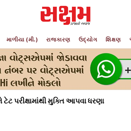
માળીયા (મી.)
રાજકારણ
ઉદ્યોગ
શિક્ષણ
ોને ટેટ પરીક્ષામાંથી મુક્તિ આપવા ધરણા