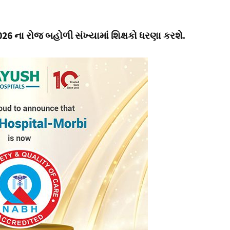
6 ના રોજ બહોળી સંખ્યામાં શિક્ષકો ધરણા કરશે.