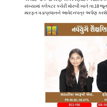
સંખ્યામાં કલેકટર કચેરી મોરબી ખાતે તા.18 જ
મારફત વડાપ્રધાનને આવેદનપત્ર અર્પણ કરશે