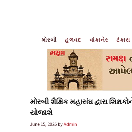
Skip
to
content
મોરબી
હળવદ
વાંકાનેર
ટંકારા
મોરબી શૈક્ષિક મહાસંઘ દ્વારા શિક્ષક
યોજાશે
June 15, 2026
by
Admin