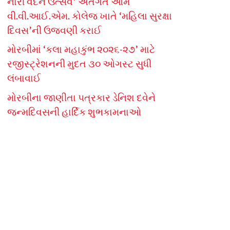
નારી વંદન ઉત્સવ’ અંતર્ગત ઓમ
વી.વી.આઈ.એમ. કોલેજ ખાતે ‘મહિલા સુરક્ષા
દિવસ’ની ઉજવણી કરાઈ
મોરબીમાં ‘કલા મહાકુંભ ૨૦૨૬-૨૭’ માટે
રજીસ્ટ્રેશનની મુદત ૩૦ ઓગસ્ટ સુધી
લંબાવાઈ
મોરબીના જાણીતા પત્રકાર ડેનિશ દવેને
જન્મદિવસની હાર્દિક શુભકામનાઓ