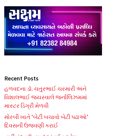
Recent Posts
હળવદના ડૉ. ચતુરભાઈ ચરમારી અને
વિશાલભાઈ જયસ્વાલે જર્નાલિઝમમાં
માસ્ટર ડિગ્રી મેળવી
મોરબી ખાતે ‘બેટી બચાવો બેટી પઢાઓ’
દિવસની ઉજવણી કરાઈ