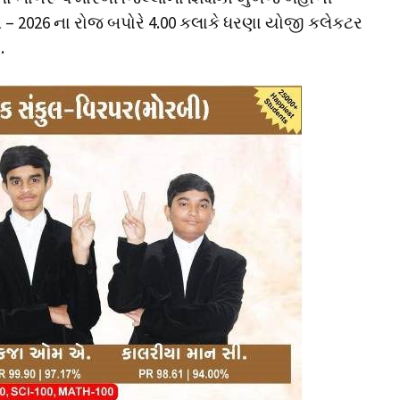
ૂન – 2026 ના રોજ બપોરે 4.00 કલાકે ધરણા યોજી કલેકટર
.