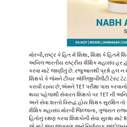
મોરબી,રાષ્ટ્ર કે હિત મેં શિક્ષા, શિક્ષા કે હિતમે
અખિલ ભારતીય રાષ્ટ્રીય શૈક્ષિક મહાસંઘ હર હંમ
કરવા માટે જાણીતું છે. રજુઆતથી પ્રશ્નો હલ ન
શિક્ષકો કે જેમને ટીચર એલિજીબીલીટી ટેસ્ટ ટેટન
કરાવી રહ્યા છે,એમને TET પરીક્ષા પાસ કરવાન
થયા પહેલાથી સેવારત શિક્ષકો પર TET ની અ
અને સેવા શરતો વિરુદ્ધ હોય શિક્ષક સુરક્ષિત તો
શૈક્ષિક મહાસંઘ મોરબી જિલ્લાના, ગુજરાત રા
હિતોનું રક્ષણ કરવા શિક્ષકોની સેવા સુરક્ષા માટ
એ માટે જન જાગરણ અને નિર્ણયાક આંદોલનના 