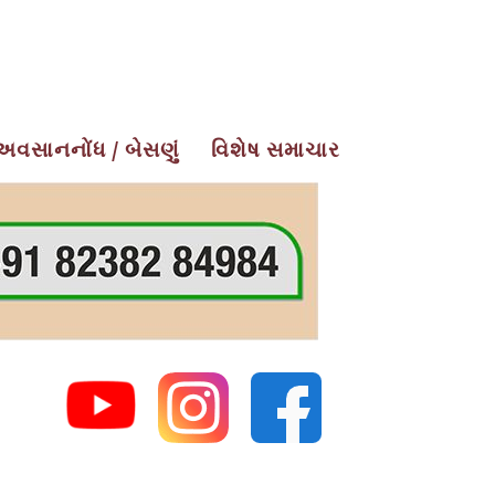
અવસાનનોંધ / બેસણું
વિશેષ સમાચાર